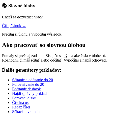
📚 Slovné úlohy
Chceš sa dozvedieť viac?
Čítaj článok →
Prečítaj si úlohu a vypočítaj výsledok.
Ako pracovať so slovnou úlohou
Pomaly si prečítaj zadanie. Zisti, čo sa pýta a aké čísla v úlohe sú.
Rozhodni, či máš sčítať alebo odčítať. Vypočítaj a napíš odpoveď.
Ďalšie generátory príkladov:
Sčítanie a odčítanie do 20
Porovnávanie do 20
Počítanie desiatok
Nájdi správny príklad
Porovnaj dĺžku
Číselná os
Reťaz čísel
Sčítacia pyramída