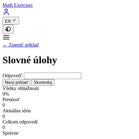
Math Exercises
EN
← Zmeniť príklad
Slovné úlohy
Odpoveď:
Nový príklad
Skontroluj
Všetky obtiažnosti
0%
Presnosť
0
Aktuálna séria
0
Celkom odpovedí
0
Správne