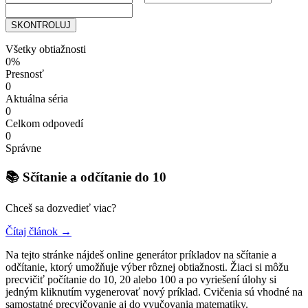
SKONTROLUJ
Všetky obtiažnosti
0%
Presnosť
0
Aktuálna séria
0
Celkom odpovedí
0
Správne
📚 Sčítanie a odčítanie do 10
Chceš sa dozvedieť viac?
Čítaj článok →
Na tejto stránke nájdeš online generátor príkladov na sčítanie a
odčítanie, ktorý umožňuje výber rôznej obtiažnosti. Žiaci si môžu
precvičiť počítanie do 10, 20 alebo 100 a po vyriešení úlohy si
jedným kliknutím vygenerovať nový príklad. Cvičenia sú vhodné na
samostatné precvičovanie aj do vyučovania matematiky.