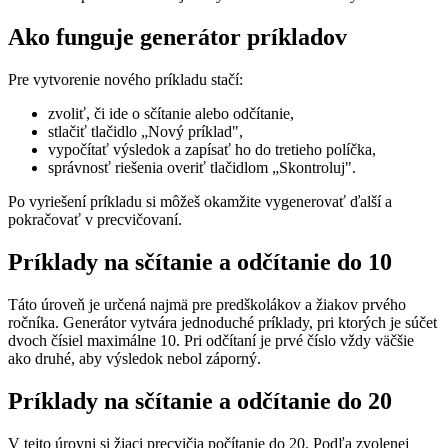
Ako funguje generátor príkladov
Pre vytvorenie nového príkladu stačí:
zvoliť, či ide o sčítanie alebo odčítanie,
stlačiť tlačidlo „Nový príklad",
vypočítať výsledok a zapísať ho do tretieho políčka,
správnosť riešenia overiť tlačidlom „Skontroluj".
Po vyriešení príkladu si môžeš okamžite vygenerovať ďalší a
pokračovať v precvičovaní.
Príklady na sčítanie a odčítanie do 10
Táto úroveň je určená najmä pre predškolákov a žiakov prvého
ročníka. Generátor vytvára jednoduché príklady, pri ktorých je súčet
dvoch čísiel maximálne 10. Pri odčítaní je prvé číslo vždy väčšie
ako druhé, aby výsledok nebol záporný.
Príklady na sčítanie a odčítanie do 20
V tejto úrovni si žiaci precvičia počítanie do 20. Podľa zvolenej