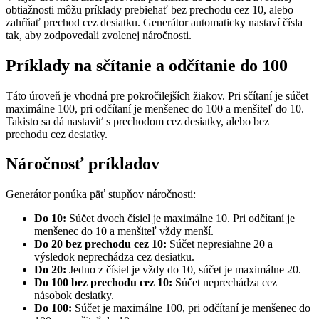
obtiažnosti môžu príklady prebiehať bez prechodu cez 10, alebo
zahŕňať prechod cez desiatku. Generátor automaticky nastaví čísla
tak, aby zodpovedali zvolenej náročnosti.
Príklady na sčítanie a odčítanie do 100
Táto úroveň je vhodná pre pokročilejších žiakov. Pri sčítaní je súčet
maximálne 100, pri odčítaní je menšenec do 100 a menšiteľ do 10.
Takisto sa dá nastaviť s prechodom cez desiatky, alebo bez
prechodu cez desiatky.
Náročnosť príkladov
Generátor ponúka päť stupňov náročnosti:
Do 10:
Súčet dvoch čísiel je maximálne 10. Pri odčítaní je
menšenec do 10 a menšiteľ vždy menší.
Do 20 bez prechodu cez 10:
Súčet nepresiahne 20 a
výsledok neprechádza cez desiatku.
Do 20:
Jedno z čísiel je vždy do 10, súčet je maximálne 20.
Do 100 bez prechodu cez 10:
Súčet neprechádza cez
násobok desiatky.
Do 100:
Súčet je maximálne 100, pri odčítaní je menšenec do