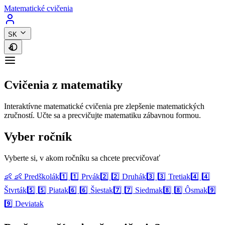
Matematické cvičenia
SK
Cvičenia z matematiky
Interaktívne matematické cvičenia pre zlepšenie matematických
zručností. Učte sa a precvičujte matematiku zábavnou formou.
Vyber ročník
Vyberte si, v akom ročníku sa chcete precvičovať
👶
👶 Predškolák
1️⃣
1️⃣ Prvák
2️⃣
2️⃣ Druhák
3️⃣
3️⃣ Tretiak
4️⃣
4️⃣
Štvrták
5️⃣
5️⃣ Piatak
6️⃣
6️⃣ Šiestak
7️⃣
7️⃣ Siedmak
8️⃣
8️⃣ Ôsmak
9️⃣
9️⃣ Deviatak