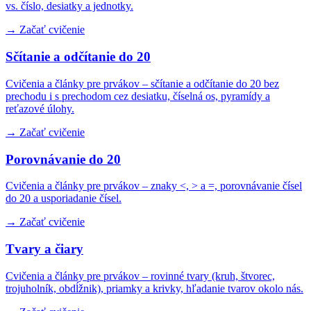
vs. číslo, desiatky a jednotky.
→ Začať cvičenie
Sčítanie a odčítanie do 20
Cvičenia a články pre prvákov – sčítanie a odčítanie do 20 bez
prechodu i s prechodom cez desiatku, číselná os, pyramídy a
reťazové úlohy.
→ Začať cvičenie
Porovnávanie do 20
Cvičenia a články pre prvákov – znaky <, > a =, porovnávanie čísel
do 20 a usporiadanie čísel.
→ Začať cvičenie
Tvary a čiary
Cvičenia a články pre prvákov – rovinné tvary (kruh, štvorec,
trojuholník, obdĺžnik), priamky a krivky, hľadanie tvarov okolo nás.