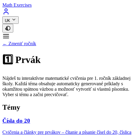
Math Exercises
UK
← Zmeniť ročník
1️⃣ Prvák
Nájdeš tu interaktívne matematické cvičenia pre 1. ročník základnej
školy. Každá téma obsahuje automaticky generované príklady s
okamžitou spätnou väzbou a možnosť vytvoriť si vlastnú písomku.
Vyber si tému a začni precvičovať.
Témy
Čísla do 20
Cvičenia a články pre prvákov – čítanie a písanie čísel do 20, číslica