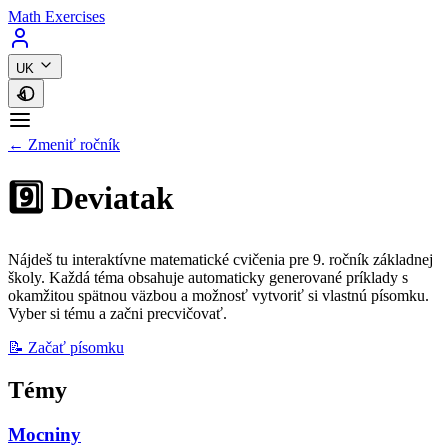
Math Exercises
UK
← Zmeniť ročník
9️⃣ Deviatak
Nájdeš tu interaktívne matematické cvičenia pre 9. ročník základnej
školy. Každá téma obsahuje automaticky generované príklady s
okamžitou spätnou väzbou a možnosť vytvoriť si vlastnú písomku.
Vyber si tému a začni precvičovať.
📝 Začať písomku
Témy
Mocniny