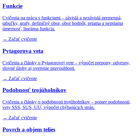
Funkcie
Cvičenia na prácu s funkciami – závislá a nezávislá premenná,
tabuľky, grafy, definičný obor, obor hodnôt, priama a nepriama
úmernosť, lineárna funkcia.
→ Začať cvičenie
Pytagorova veta
Cvičenia a články o Pytagorovej vete – výpočet prepony, odvesny,
slovné úlohy aj overenie pravouhlosti.
→ Začať cvičenie
Podobnosť trojúholníkov
Cvičenia a články o podobnosti trojúholníkov – pomer podobnosti,
vety SSS, SUS, UU, výpočet chýbajúcich strán.
→ Začať cvičenie
Povrch a objem telies