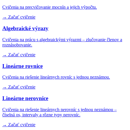
Cvičenia na precvičovanie mocnín a jejich výpočtu.
→ Začať cvičenie
Algebraické výrazy
Cvičenia na prácu s algebraickými výrazmi – zlučovanie členov a
roznásobovanie.
→ Začať cvičenie
Lineárne rovnice
Cvičenia na riešenie lineárnych rovníc s jednou neznámou.
→ Začať cvičenie
Lineárne nerovnice
Cvičenia na riešenie lineárnych nerovníc s jednou neznámou –
číselná os, intervaly a rôzne typy nerovníc.
→ Začať cvičenie