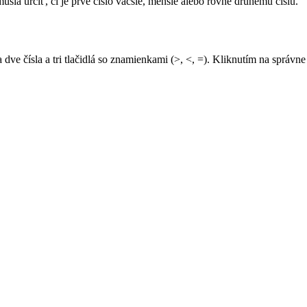
usia určiť, či je prvé číslo väčšie, menšie alebo rovné druhému číslu.
sa dve čísla a tri tlačidlá so znamienkami (>, <, =). Kliknutím na správ