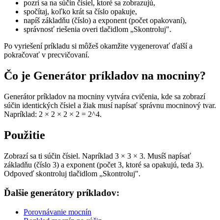
pozri sa na súčin čísiel, ktoré sa zobrazujú,
spočítaj, koľko krát sa číslo opakuje,
napíš základňu (číslo) a exponent (počet opakovaní),
správnosť riešenia overi tlačidlom „Skontroluj".
Po vyriešení príkladu si môžeš okamžite vygenerovať ďalší a
pokračovať v precvičovaní.
Čo je Generátor príkladov na mocniny?
Generátor príkladov na mocniny vytvára cvičenia, kde sa zobrazí
súčin identických čísiel a žiak musí napísať správnu mocninový tvar.
Napríklad: 2 × 2 × 2 × 2 = 2^4.
Použitie
Zobrazí sa ti súčin čísiel. Napríklad 3 × 3 × 3. Musíš napísať
základňu (číslo 3) a exponent (počet 3, ktoré sa opakujú, teda 3).
Odpoveď skontroluj tlačidlom „Skontroluj".
Ďalšie generátory príkladov:
Porovnávanie mocnín