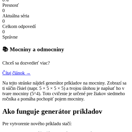
Presnosť
0
Aktuálna séria
0
Celkom odpovedí
0
Správne
📚 Mocniny a odmocniny
Chceš sa dozvedieť viac?
Čítaj článok →
Na tejto stránke nájdeš generátor príkladov na mocniny. Zobrazí sa
ti súčin čísiel (napr. 5 × 5 × 5 × 5) a tvojou úlohou je napísať ho v
tvare mocniny (5^4). Toto cvičenie je určené pre žiakov siedmeho
ročníka a pomáha pochopiť pojem mocniny.
Ako funguje generátor príkladov
Pre vytvorenie nového príkladu stačí: