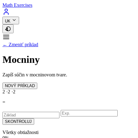
Math Exercises
UK
← Zmeniť príklad
Mocniny
Zapíš súčin v mocninovom tvare.
NOVÝ PRÍKLAD
2
·
2
·
2
=
SKONTROLUJ
Všetky obtiažnosti
0%