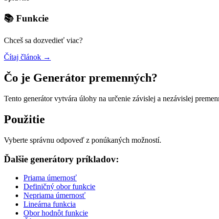
📚 Funkcie
Chceš sa dozvedieť viac?
Čítaj článok →
Čo je Generátor premenných?
Tento generátor vytvára úlohy na určenie závislej a nezávislej premen
Použitie
Vyberte správnu odpoveď z ponúkaných možností.
Ďalšie generátory príkladov:
Priama úmernosť
Definičný obor funkcie
Nepriama úmernosť
Lineárna funkcia
Obor hodnôt funkcie