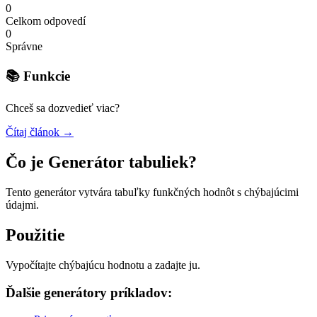
0
Celkom odpovedí
0
Správne
📚 Funkcie
Chceš sa dozvedieť viac?
Čítaj článok →
Čo je Generátor tabuliek?
Tento generátor vytvára tabuľky funkčných hodnôt s chýbajúcimi
údajmi.
Použitie
Vypočítajte chýbajúcu hodnotu a zadajte ju.
Ďalšie generátory príkladov: