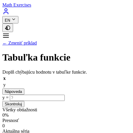
Math Exercises
EN
← Zmeniť príklad
Tabuľka funkcie
Doplň chýbajúcu hodnotu v tabuľke funkcie.
x
y
Nápoveda
y =
Skontroluj
Všetky obtiažnosti
0%
Presnosť
0
Aktuálna séria