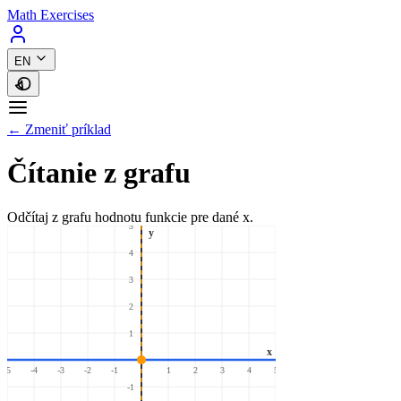
Math Exercises
EN
← Zmeniť príklad
Čítanie z grafu
Odčítaj z grafu hodnotu funkcie pre dané x.
5
y
4
3
2
1
x
-5
-4
-3
-2
-1
1
2
3
4
5
-1