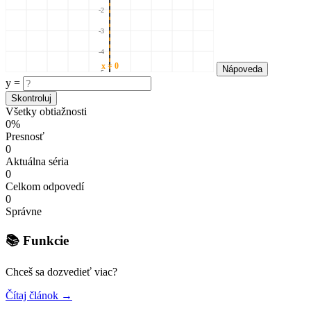
-2
-3
-4
x = 0
Nápoveda
-5
y =
Skontroluj
Všetky obtiažnosti
0%
Presnosť
0
Aktuálna séria
0
Celkom odpovedí
0
Správne
📚 Funkcie
Chceš sa dozvedieť viac?
Čítaj článok →