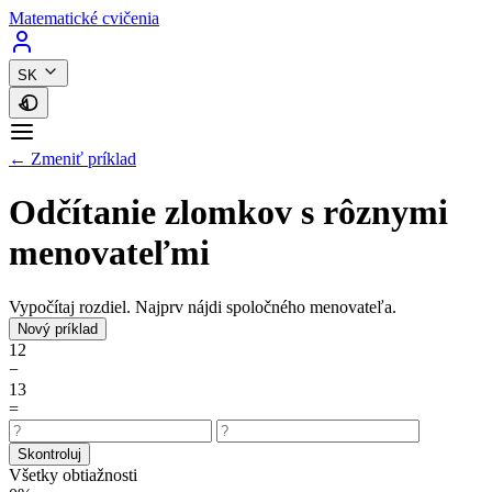
Matematické cvičenia
SK
← Zmeniť príklad
Odčítanie zlomkov s rôznymi
menovateľmi
Vypočítaj rozdiel. Najprv nájdi spoločného menovateľa.
Nový príklad
1
2
−
1
3
=
Skontroluj
Všetky obtiažnosti