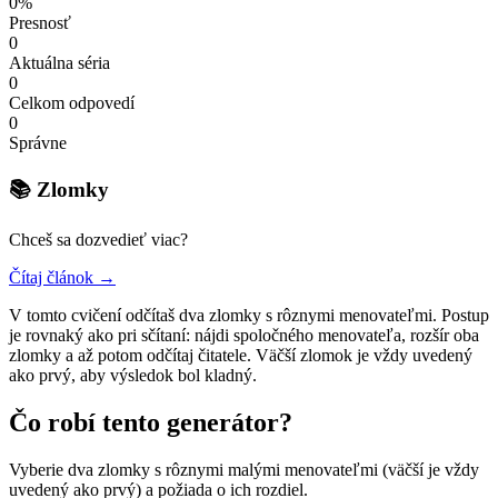
0%
Presnosť
0
Aktuálna séria
0
Celkom odpovedí
0
Správne
📚 Zlomky
Chceš sa dozvedieť viac?
Čítaj článok →
V tomto cvičení odčítaš dva zlomky s rôznymi menovateľmi. Postup
je rovnaký ako pri sčítaní: nájdi spoločného menovateľa, rozšír oba
zlomky a až potom odčítaj čitatele. Väčší zlomok je vždy uvedený
ako prvý, aby výsledok bol kladný.
Čo robí tento generátor?
Vyberie dva zlomky s rôznymi malými menovateľmi (väčší je vždy
uvedený ako prvý) a požiada o ich rozdiel.