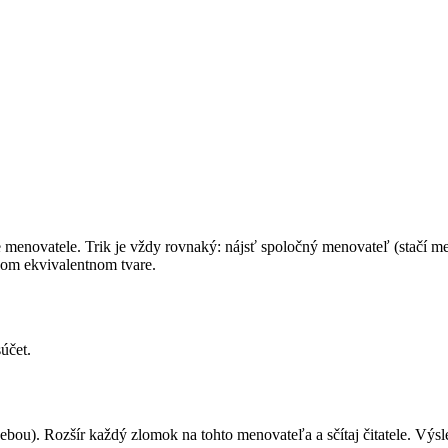
e menovatele. Trik je vždy rovnaký: nájsť spoločný menovateľ (stačí m
nom ekvivalentnom tvare.
účet.
bou). Rozšír každý zlomok na tohto menovateľa a sčítaj čitatele. Vý