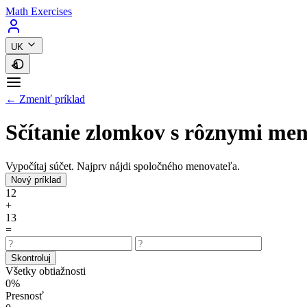
Math Exercises
UK
← Zmeniť príklad
Sčítanie zlomkov s rôznymi me
Vypočítaj súčet. Najprv nájdi spoločného menovateľa.
Nový príklad
1
2
+
1
3
=
Skontroluj
Všetky obtiažnosti
0%
Presnosť