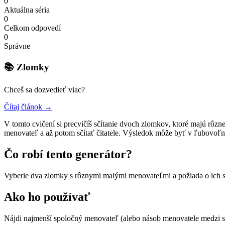
0
Aktuálna séria
0
Celkom odpovedí
0
Správne
📚 Zlomky
Chceš sa dozvedieť viac?
Čítaj článok →
V tomto cvičení si precvičíš sčítanie dvoch zlomkov, ktoré majú rôzn
menovateľ a až potom sčítať čitatele. Výsledok môže byť v ľubovoľ
Čo robí tento generátor?
Vyberie dva zlomky s rôznymi malými menovateľmi a požiada o ich s
Ako ho používať
Nájdi najmenší spoločný menovateľ (alebo násob menovatele medzi se