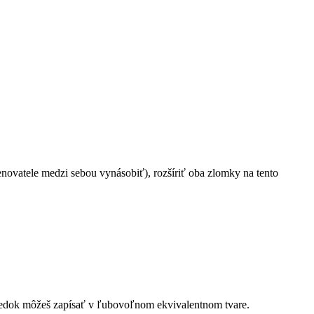
enovatele medzi sebou vynásobiť), rozšíriť oba zlomky na tento
sledok môžeš zapísať v ľubovoľnom ekvivalentnom tvare.