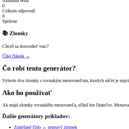
Aktuálna séria
0
Celkom odpovedí
0
Správne
📚 Zlomky
Chceš sa dozvedieť viac?
Čítaj článok →
Čo robí tento generátor?
Vyberie dva zlomky s rovnakým menovateľom, ktorých súčet je najvi
Ako ho používať
Ak majú zlomky rovnakého menovateľa, sčítaš len čitateľov. Menova
Ďalšie generátory príkladov:
Zmiešané číslo ↔ nepravý zlomok