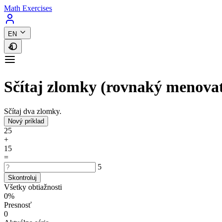
Math Exercises
EN
Sčítaj zlomky (rovnaký menova
Sčítaj dva zlomky.
Nový príklad
2
5
+
1
5
=
5
Skontroluj
Všetky obtiažnosti
0%
Presnosť
0