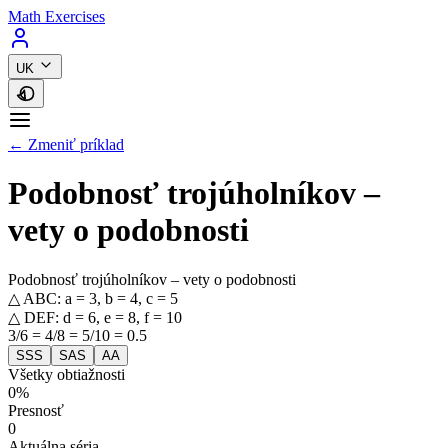
Math Exercises
UK
← Zmeniť príklad
Podobnosť trojúholníkov –
vety o podobnosti
Podobnosť trojúholníkov – vety o podobnosti
△ ABC: a = 3, b = 4, c = 5
△ DEF: d = 6, e = 8, f = 10
3/6 = 4/8 = 5/10 = 0.5
SSS
SAS
AA
Všetky obtiažnosti
0%
Presnosť
0
Aktuálna séria