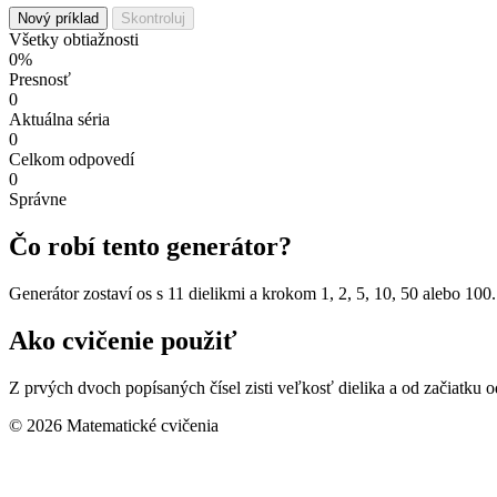
Nový príklad
Skontroluj
Všetky obtiažnosti
0%
Presnosť
0
Aktuálna séria
0
Celkom odpovedí
0
Správne
Čo robí tento generátor?
Generátor zostaví os s 11 dielikmi a krokom 1, 2, 5, 10, 50 alebo 1
Ako cvičenie použiť
Z prvých dvoch popísaných čísel zisti veľkosť dielika a od začiatku 
© 2026 Matematické cvičenia