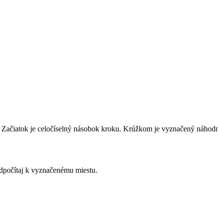
00. Začiatok je celočíselný násobok kroku. Krúžkom je vyznačený náhodn
odpočítaj k vyznačenému miestu.