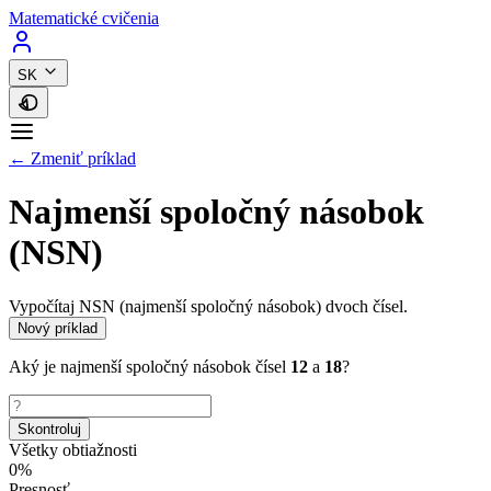
Matematické cvičenia
SK
← Zmeniť príklad
Najmenší spoločný násobok
(NSN)
Vypočítaj NSN (najmenší spoločný násobok) dvoch čísel.
Nový príklad
Aký je najmenší spoločný násobok čísel
12
a
18
?
Skontroluj
Všetky obtiažnosti
0%
Presnosť