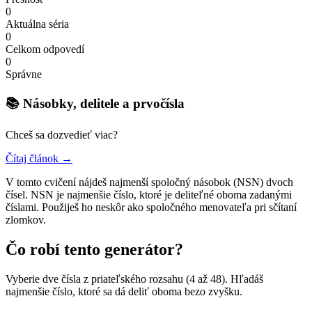
0
Aktuálna séria
0
Celkom odpovedí
0
Správne
📚 Násobky, delitele a prvočísla
Chceš sa dozvedieť viac?
Čítaj článok →
V tomto cvičení nájdeš najmenší spoločný násobok (NSN) dvoch
čísel. NSN je najmenšie číslo, ktoré je deliteľné oboma zadanými
číslami. Použiješ ho neskôr ako spoločného menovateľa pri sčítaní
zlomkov.
Čo robí tento generátor?
Vyberie dve čísla z priateľského rozsahu (4 až 48). Hľadáš
najmenšie číslo, ktoré sa dá deliť oboma bezo zvyšku.