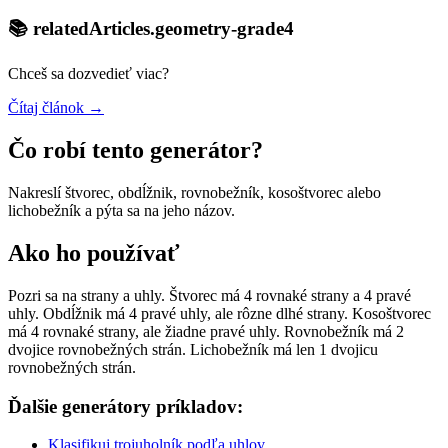
📚 relatedArticles.geometry-grade4
Chceš sa dozvedieť viac?
Čítaj článok →
Čo robí tento generátor?
Nakreslí štvorec, obdĺžnik, rovnobežník, kosoštvorec alebo
lichobežník a pýta sa na jeho názov.
Ako ho používať
Pozri sa na strany a uhly. Štvorec má 4 rovnaké strany a 4 pravé
uhly. Obdĺžnik má 4 pravé uhly, ale rôzne dlhé strany. Kosoštvorec
má 4 rovnaké strany, ale žiadne pravé uhly. Rovnobežník má 2
dvojice rovnobežných strán. Lichobežník má len 1 dvojicu
rovnobežných strán.
Ďalšie generátory príkladov:
Klasifikuj trojuholník podľa uhlov