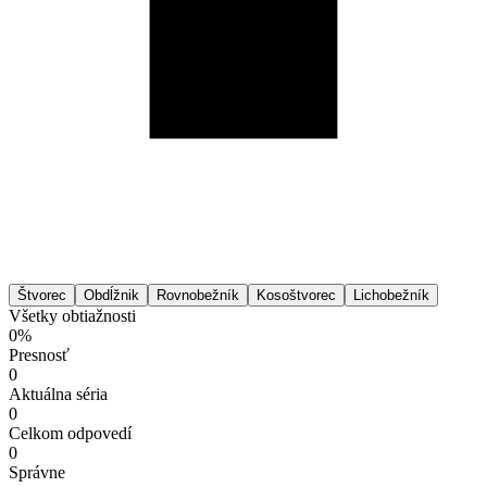
Štvorec
Obdĺžnik
Rovnobežník
Kosoštvorec
Lichobežník
Všetky obtiažnosti
0%
Presnosť
0
Aktuálna séria
0
Celkom odpovedí
0
Správne