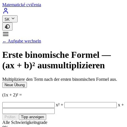
Matematické cvičenia
SK
← Aufgabe wechseln
Erste binomische Formel —
(ax + b)² ausmultiplizieren
Multipliziere den Term nach der ersten binomischen Formel aus.
Neue Übung
(1x + 2)² =
x² +
x +
Prüfen
Tipp anzeigen
Alle Schwierigkeitsgrade