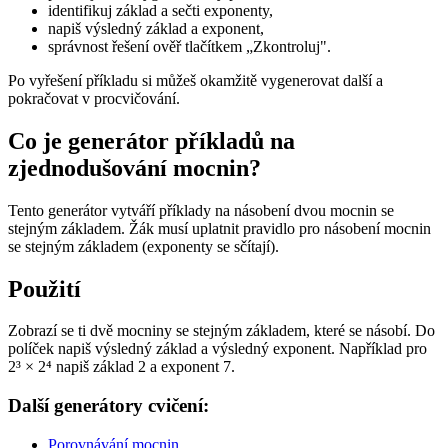
identifikuj základ a sečti exponenty,
napiš výsledný základ a exponent,
správnost řešení ověř tlačítkem „Zkontroluj".
Po vyřešení příkladu si můžeš okamžitě vygenerovat další a
pokračovat v procvičování.
Co je generátor příkladů na
zjednodušování mocnin?
Tento generátor vytváří příklady na násobení dvou mocnin se
stejným základem. Žák musí uplatnit pravidlo pro násobení mocnin
se stejným základem (exponenty se sčítají).
Použití
Zobrazí se ti dvě mocniny se stejným základem, které se násobí. Do
políček napiš výsledný základ a výsledný exponent. Například pro
2³ × 2⁴ napiš základ 2 a exponent 7.
Další generátory cvičení:
Porovnávání mocnin