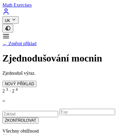
Math Exercises
UK
← Změnit příklad
Zjednodušování mocnin
Zjednoduš výraz.
NOVÝ PŘÍKLAD
3
4
2
·
2
=
ZKONTROLOVAT
Všechny obtížnosti