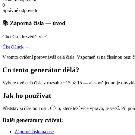
0
Správné odpovědi
📚 Záporná čísla — úvod
Chceš se dozvědět víc?
Číst článek →
V tomto cvičení porovnáváš celá čísla. Vzpomeň si na číselnou osu: č
Co tento generátor dělá?
Vybere dvě celá čísla z rozsahu −15 až 15 — alespoň jedno je obvyk
Jak ho používat
Představ si číselnou osu. Číslo, které leží více vpravo, je větší. Při po
Další generátory cvičení:
Záporné číslo na ose