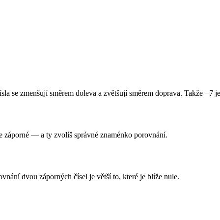
ísla se zmenšují směrem doleva a zvětšují směrem doprava. Takže −7 je
le záporné — a ty zvolíš správné znaménko porovnání.
rovnání dvou záporných čísel je větší to, které je blíže nule.