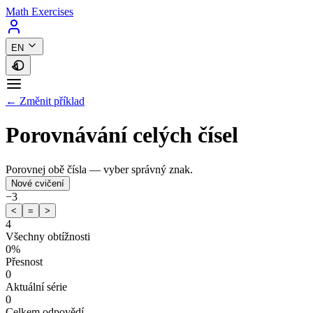
Math Exercises
EN
← Změnit příklad
Porovnávání celých čísel
Porovnej obě čísla — vyber správný znak.
Nové cvičení
−3
<
=
>
4
Všechny obtížnosti
0%
Přesnost
0
Aktuální série
0
Celkem odpovědí