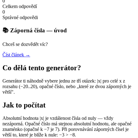
0
Celkem odpovědí
0
Správné odpovědi
📚 Záporná čísla — úvod
Chceš se dozvědět víc?
Číst článek →
Co dělá tento generátor?
Generátor ti náhodně vybere jednu ze tří otázek: |x| pro celé x z
rozsahu (−20..20), opačné číslo, nebo „které ze dvou záporných je
větší".
Jak to počítat
Absolutní hodnota |x| je vzdálenost čísla od nuly — vždy
nezáporná. Opačné číslo má stejnou absolutní hodnotu, ale opačné
znaménko (opačné k −7 je 7). Při porovnávání záporných čísel je
větší to, které je blíže k nule: −3 > −8.