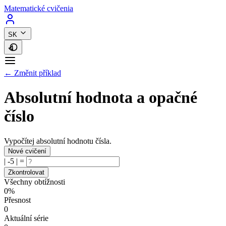
Matematické cvičenia
SK
← Změnit příklad
Absolutní hodnota a opačné
číslo
Vypočítej absolutní hodnotu čísla.
Nové cvičení
|
-5
|
=
Zkontrolovat
Všechny obtížnosti
0%
Přesnost
0
Aktuální série