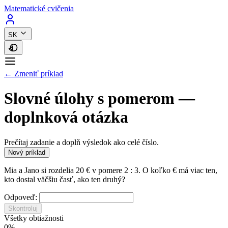
Matematické cvičenia
SK
← Zmeniť príklad
Slovné úlohy s pomerom —
doplnková otázka
Prečítaj zadanie a doplň výsledok ako celé číslo.
Nový príklad
Mia a Jano si rozdelia 20 € v pomere 2 : 3. O koľko € má viac ten,
kto dostal väčšiu časť, ako ten druhý?
Odpoveď:
Skontroluj
Všetky obtiažnosti
0%