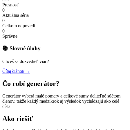
Presnosť
0
Aktuálna séria
0
Celkom odpovedí
0
Správne
📚 Slovné úlohy
Chceš sa dozvedieť viac?
Čítaj článok →
Čo robí generátor?
Generátor vyberá malé pomery a celkové sumy deliteľné súčtom
členov, takže každý medzikrok aj výsledok vychádzajú ako celé
čísla.
Ako riešiť