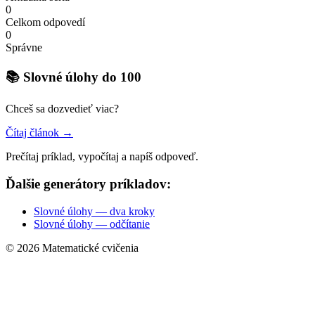
0
Celkom odpovedí
0
Správne
📚 Slovné úlohy do 100
Chceš sa dozvedieť viac?
Čítaj článok →
Prečítaj príklad, vypočítaj a napíš odpoveď.
Ďalšie generátory príkladov:
Slovné úlohy — dva kroky
Slovné úlohy — odčítanie
© 2026 Matematické cvičenia