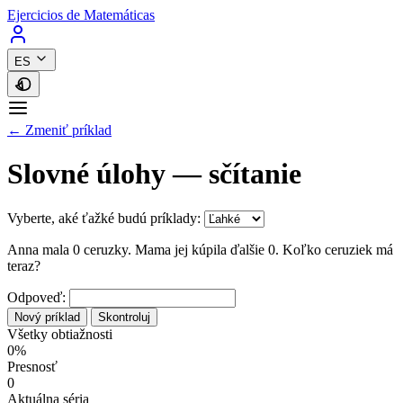
Ejercicios de Matemáticas
ES
← Zmeniť príklad
Slovné úlohy — sčítanie
Vyberte, aké ťažké budú príklady:
Anna mala 0 ceruzky. Mama jej kúpila ďalšie 0. Koľko ceruziek má
teraz?
Odpoveď:
Nový príklad
Skontroluj
Všetky obtiažnosti
0%
Presnosť
0
Aktuálna séria