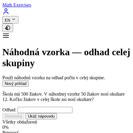
Math Exercises
EN
Náhodná vzorka — odhad celej
skupiny
Použi náhodnú vzorku na odhad počtu v celej skupine.
Nový príklad
Škola má 500 žiakov. V náhodnej vzorke 50 žiakov nosí okuliare
12. Koľko žiakov v celej škole asi nosí okuliare?
Odhad:
Skontroluj
Ukáž nápovedu
Všetky obtiažnosti
0%
Presnosť