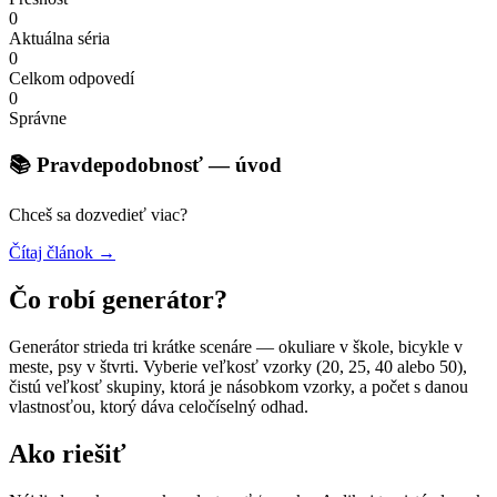
0
Aktuálna séria
0
Celkom odpovedí
0
Správne
📚 Pravdepodobnosť — úvod
Chceš sa dozvedieť viac?
Čítaj článok →
Čo robí generátor?
Generátor strieda tri krátke scenáre — okuliare v škole, bicykle v
meste, psy v štvrti. Vyberie veľkosť vzorky (20, 25, 40 alebo 50),
čistú veľkosť skupiny, ktorá je násobkom vzorky, a počet s danou
vlastnosťou, ktorý dáva celočíselný odhad.
Ako riešiť