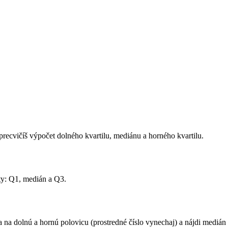
 precvičíš výpočet dolného kvartilu, mediánu a horného kvartilu.
oty: Q1, medián a Q3.
ta na dolnú a hornú polovicu (prostredné číslo vynechaj) a nájdi mediá