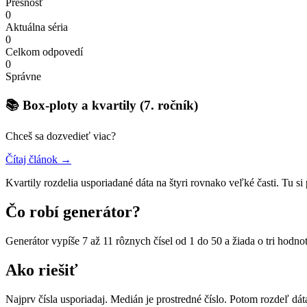
Presnosť
0
Aktuálna séria
0
Celkom odpovedí
0
Správne
📚 Box-ploty a kvartily (7. ročník)
Chceš sa dozvedieť viac?
Čítaj článok →
Kvartily rozdelia usporiadané dáta na štyri rovnako veľké časti. Tu si
Čo robí generátor?
Generátor vypíše 7 až 11 rôznych čísel od 1 do 50 a žiada o tri hodn
Ako riešiť
Najprv čísla usporiadaj. Medián je prostredné číslo. Potom rozdeľ dá