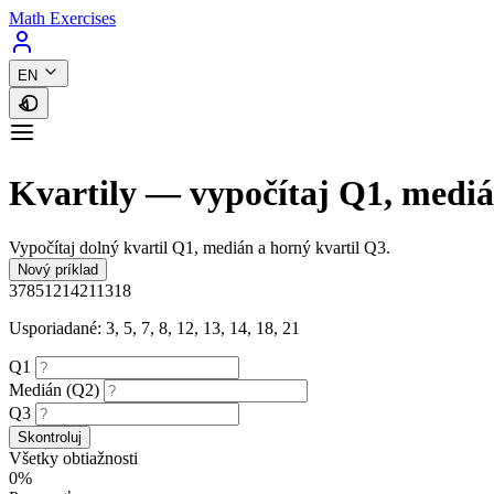
Math Exercises
EN
Kvartily — vypočítaj Q1, medi
Vypočítaj dolný kvartil Q1, medián a horný kvartil Q3.
Nový príklad
3
7
8
5
12
14
21
13
18
Usporiadané: 3, 5, 7, 8, 12, 13, 14, 18, 21
Q1
Medián (Q2)
Q3
Skontroluj
Všetky obtiažnosti
0%