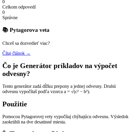
0
Celkom odpovedí
0
Správne
📚 Pytagorova veta
Chceš sa dozvedieť viac?
Čítaj článok →
Čo je Generátor príkladov na výpočet
odvesny?
Tento generátor zadá dĺžku prepony a jednej odvesny. Druhú
odvesnu vypočítaš podľa vzorca a = √(c² − b²).
Použitie
Pomocou Pytagorovej vety vypočítaj chýbajúcu odvesnu. Výsledok
zaokrúhli na dve desatinné miesta.