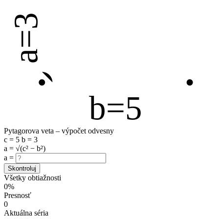
a=3
b=5
Pytagorova veta – výpočet odvesny
c = 5
b = 3
a = √(c² − b²)
a =
Skontroluj
Všetky obtiažnosti
0%
Presnosť
0
Aktuálna séria