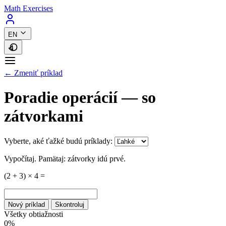
Math Exercises
EN
← Zmeniť príklad
Poradie operácií — so
zátvorkami
Vyberte, aké ťažké budú príklady:
Vypočítaj. Pamätaj: zátvorky idú prvé.
(2 + 3) × 4
=
Nový príklad
Skontroluj
Všetky obtiažnosti
0%