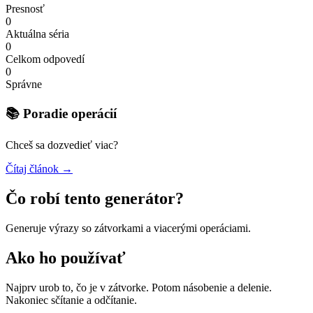
Presnosť
0
Aktuálna séria
0
Celkom odpovedí
0
Správne
📚 Poradie operácií
Chceš sa dozvedieť viac?
Čítaj článok →
Čo robí tento generátor?
Generuje výrazy so zátvorkami a viacerými operáciami.
Ako ho používať
Najprv urob to, čo je v zátvorke. Potom násobenie a delenie.
Nakoniec sčítanie a odčítanie.