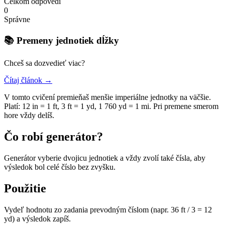
Celkom odpovedí
0
Správne
📚 Premeny jednotiek dĺžky
Chceš sa dozvedieť viac?
Čítaj článok →
V tomto cvičení premieňaš menšie imperiálne jednotky na väčšie.
Platí: 12 in = 1 ft, 3 ft = 1 yd, 1 760 yd = 1 mi. Pri premene smerom
hore vždy delíš.
Čo robí generátor?
Generátor vyberie dvojicu jednotiek a vždy zvolí také čísla, aby
výsledok bol celé číslo bez zvyšku.
Použitie
Vydeľ hodnotu zo zadania prevodným číslom (napr. 36 ft / 3 = 12
yd) a výsledok zapíš.