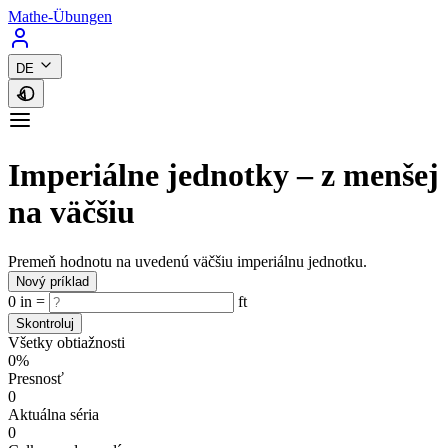
Mathe-Übungen
DE
Imperiálne jednotky – z menšej
na väčšiu
Premeň hodnotu na uvedenú väčšiu imperiálnu jednotku.
Nový príklad
0
in
=
ft
Skontroluj
Všetky obtiažnosti
0%
Presnosť
0
Aktuálna séria
0