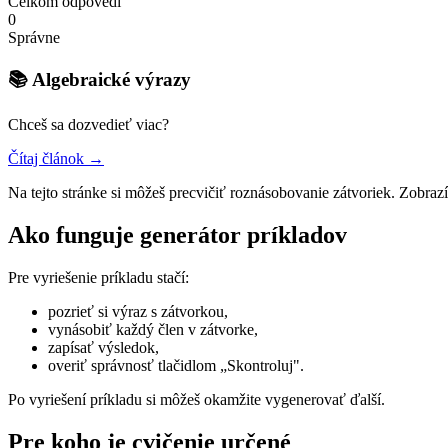
Celkom odpovedí
0
Správne
📚 Algebraické výrazy
Chceš sa dozvedieť viac?
Čítaj článok →
Na tejto stránke si môžeš precvičiť roznásobovanie zátvoriek. Zobrazí 
Ako funguje generátor príkladov
Pre vyriešenie príkladu stačí:
pozrieť si výraz s zátvorkou,
vynásobiť každý člen v zátvorke,
zapísať výsledok,
overiť správnosť tlačidlom „Skontroluj".
Po vyriešení príkladu si môžeš okamžite vygenerovať ďalší.
Pre koho je cvičenie určené