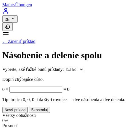
Mathe-Übungen
DE
← Zmeniť príklad
Násobenie a delenie spolu
Vyberte, aké ťažké budú príklady:
Doplň chýbajúce číslo.
0
×
=
0
Tip: trojica 0, 0, 0 ti dá štyri rovnice — dve násobenia a dve delenia.
Nový príklad
Skontroluj
Všetky obtiažnosti
0%
Presnosť