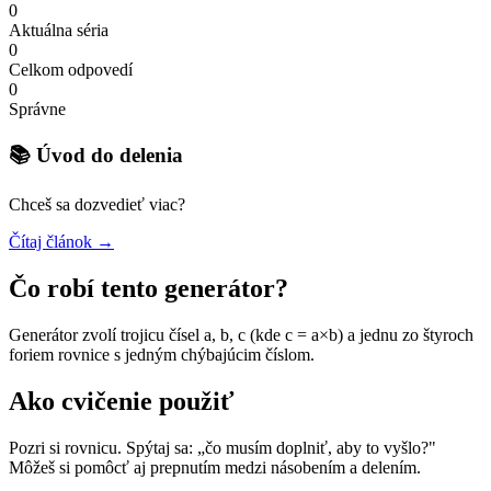
0
Aktuálna séria
0
Celkom odpovedí
0
Správne
📚 Úvod do delenia
Chceš sa dozvedieť viac?
Čítaj článok →
Čo robí tento generátor?
Generátor zvolí trojicu čísel a, b, c (kde c = a×b) a jednu zo štyroch
foriem rovnice s jedným chýbajúcim číslom.
Ako cvičenie použiť
Pozri si rovnicu. Spýtaj sa: „čo musím doplniť, aby to vyšlo?"
Môžeš si pomôcť aj prepnutím medzi násobením a delením.