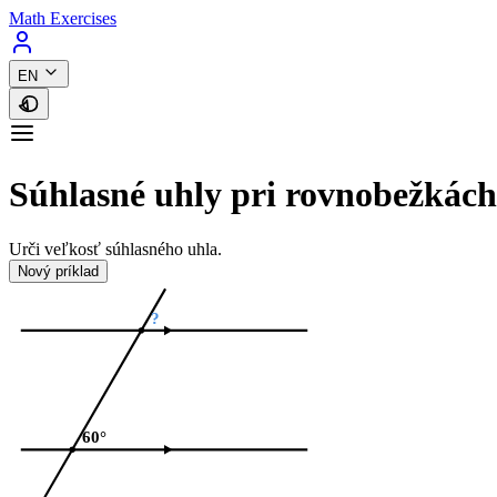
Math Exercises
EN
Súhlasné uhly pri rovnobežkách
Urči veľkosť súhlasného uhla.
Nový príklad
?
60°