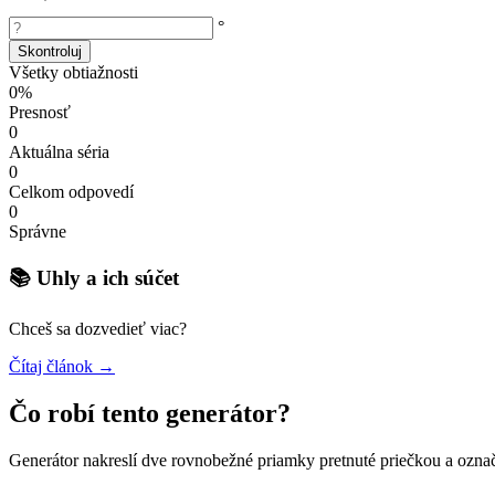
°
Skontroluj
Všetky obtiažnosti
0%
Presnosť
0
Aktuálna séria
0
Celkom odpovedí
0
Správne
📚 Uhly a ich súčet
Chceš sa dozvedieť viac?
Čítaj článok →
Čo robí tento generátor?
Generátor nakreslí dve rovnobežné priamky pretnuté priečkou a označí 