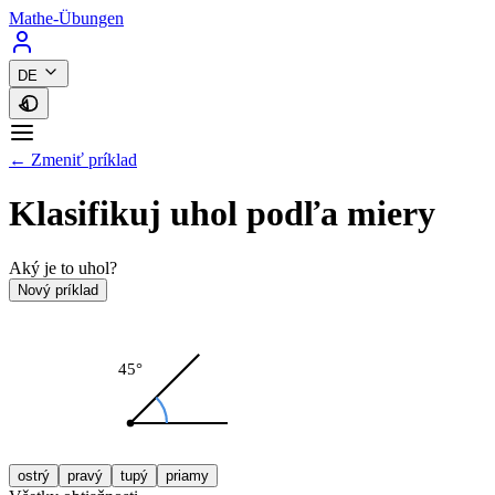
Mathe-Übungen
DE
← Zmeniť príklad
Klasifikuj uhol podľa miery
Aký je to uhol?
Nový príklad
45°
ostrý
pravý
tupý
priamy