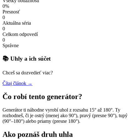
Všetky obtiažnosti
0%
Presnosť
0
Aktuálna séria
0
Celkom odpovedí
0
Správne
📚 Uhly a ich súčet
Chceš sa dozvedieť viac?
Čítaj článok →
Čo robí tento generátor?
Generátor ti náhodne vyrobí uhol z rozsahu 15° až 180°. Ty
rozhodneš, či je ostrý (menej ako 90°), pravý (presne 90°), tupý
(90°–180°) alebo priamy (presne 180°).
Ako poznáš druh uhla