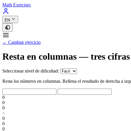
Math Exercises
EN
← Cambiar ejercicio
Resta en columnas — tres cifras
Seleccionar nivel de dificultad:
Resta los números en columnas. Rellena el resultado de derecha a izq
0
0
0
−
0
0
0