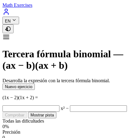
Math Exercises
EN
Tercera fórmula binomial —
(ax − b)(ax + b)
Desarrolla la expresión con la tercera fórmula binomial.
Nuevo ejercicio
(1x − 2)(1x + 2) =
x² −
Comprobar
Mostrar pista
Todas las dificultades
0%
Precisión
0