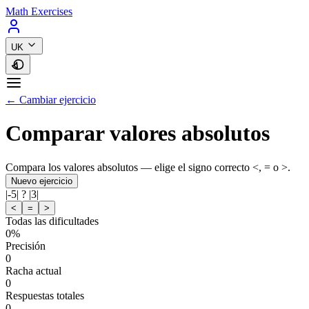
Math Exercises
UK
← Cambiar ejercicio
Comparar valores absolutos
Compara los valores absolutos — elige el signo correcto <, = o >.
Nuevo ejercicio
|
-5
|
?
|
3
|
<
=
>
Todas las dificultades
0%
Precisión
0
Racha actual
0
Respuestas totales
0