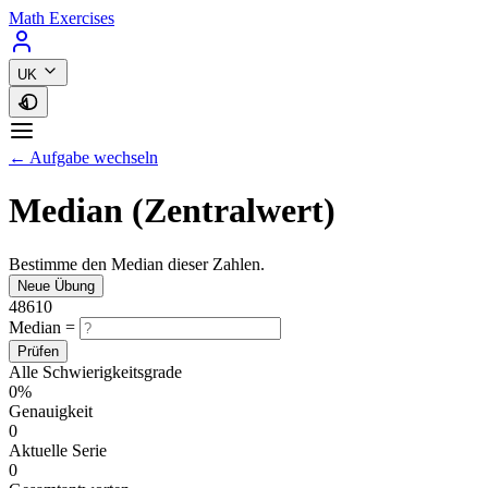
Math Exercises
UK
← Aufgabe wechseln
Median (Zentralwert)
Bestimme den Median dieser Zahlen.
Neue Übung
4
8
6
10
Median =
Prüfen
Alle Schwierigkeitsgrade
0%
Genauigkeit
0
Aktuelle Serie
0