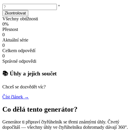
°
Zkontrolovat
Všechny obtížnosti
0%
Přesnost
0
Aktuální série
0
Celkem odpovědí
0
Správné odpovědi
📚 Úhly a jejich součet
Chceš se dozvědět víc?
Číst článek →
Co dělá tento generátor?
Generátor ti připraví čtyřúhelník se třemi známými úhly. Čtvrtý
dopočítáš — všechny úhly ve čtyřúhelníku dohromady dávají 360°.