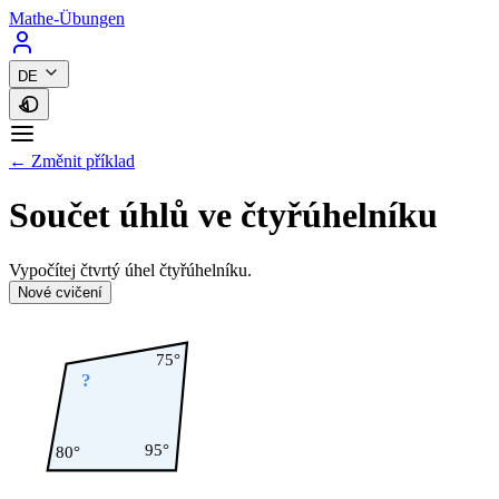
Mathe-Übungen
DE
← Změnit příklad
Součet úhlů ve čtyřúhelníku
Vypočítej čtvrtý úhel čtyřúhelníku.
Nové cvičení
75°
?
95°
80°