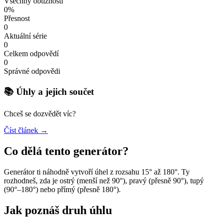
Všechny obtížnosti
0%
Přesnost
0
Aktuální série
0
Celkem odpovědí
0
Správné odpovědi
📚 Úhly a jejich součet
Chceš se dozvědět víc?
Číst článek →
Co dělá tento generátor?
Generátor ti náhodně vytvoří úhel z rozsahu 15° až 180°. Ty
rozhodneš, zda je ostrý (menší než 90°), pravý (přesně 90°), tupý
(90°–180°) nebo přímý (přesně 180°).
Jak poznáš druh úhlu