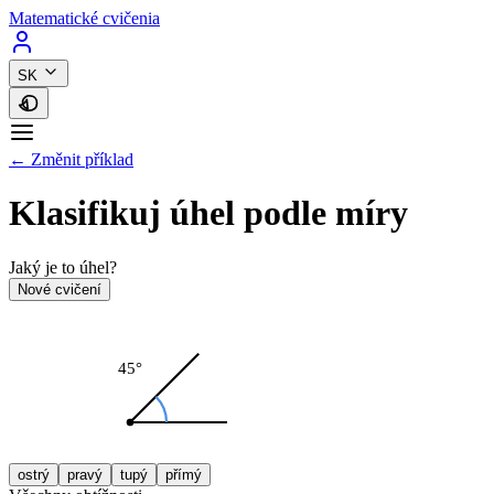
Matematické cvičenia
SK
← Změnit příklad
Klasifikuj úhel podle míry
Jaký je to úhel?
Nové cvičení
45°
ostrý
pravý
tupý
přímý