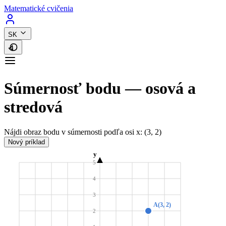
Matematické cvičenia
SK
Súmernosť bodu — osová a
stredová
Nájdi obraz bodu v súmernosti podľa osi x:
(3, 2)
Nový príklad
y
5
4
3
A(3, 2)
2