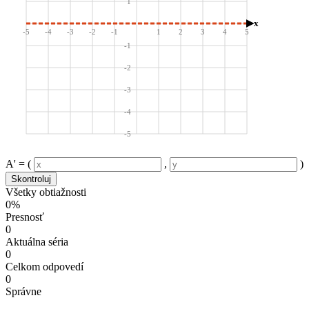
1
x
-5
-4
-3
-2
-1
1
2
3
4
5
-1
-2
-3
-4
-5
A' =
(
,
)
Skontroluj
Všetky obtiažnosti
0%
Presnosť
0
Aktuálna séria
0
Celkom odpovedí
0
Správne