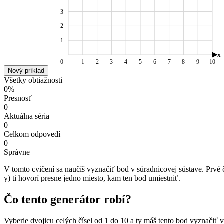
3
2
1
x
0
1
2
3
4
5
6
7
8
9
10
Nový príklad
Všetky obtiažnosti
0%
Presnosť
0
Aktuálna séria
0
Celkom odpovedí
0
Správne
V tomto cvičení sa naučíš vyznačiť bod v súradnicovej sústave. Prvé
y) ti hovorí presne jedno miesto, kam ten bod umiestniť.
Čo tento generátor robí?
Vyberie dvojicu celých čísel od 1 do 10 a ty máš tento bod vyznačiť 