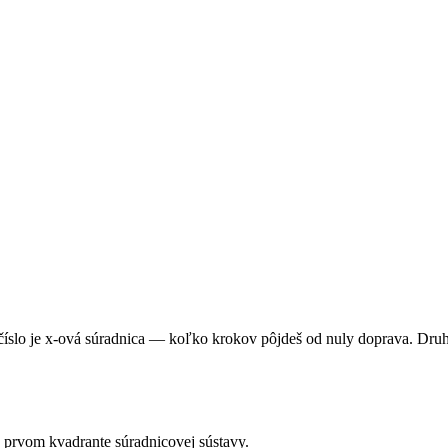
 číslo je x-ová súradnica — koľko krokov pôjdeš od nuly doprava. Druh
v prvom kvadrante súradnicovej sústavy.