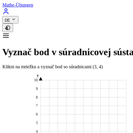
Mathe-Übungen
DE
Vyznač bod v súradnicovej súst
Klikni na mriežku a vyznač bod so súradnicami
(3, 4)
y
10
9
8
7
6
5
4