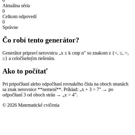
0
Aktuálna séria
0
Celkom odpovedí
0
Správne
Čo robí tento generátor?
Generátor pripraví nerovnicu „x ± k cmp n" so znakom z {<, ≤, >,
≥} a celočíselným riešením.
Ako to počítať
Pri pripočítaní alebo odpočítaní rovnakého čísla na oboch stranách
sa znak nerovnice **nemení**. Príklad: „x + 3 > 7" → po
odpočítaní 3 od oboch strán → „x > 4".
© 2026 Matematické cvičenia