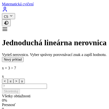
Matematická cvičení
CS
Jednoduchá lineárna nerovnica
Vyrieš nerovnicu. Vyber správny porovnávací znak a zapíš hodnotu.
Nový príklad
x + 3 > 7
x
<
≤
>
≥
Skontroluj
Všetky obtiažnosti
0%
Presnosť