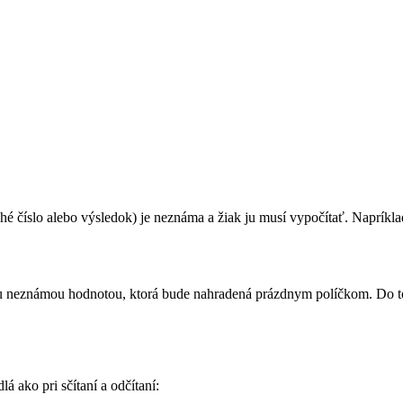
hé číslo alebo výsledok) je neznáma a žiak ju musí vypočítať. Napríklad:
neznámou hodnotou, ktorá bude nahradená prázdnym políčkom. Do tohto
á ako pri sčítaní a odčítaní: