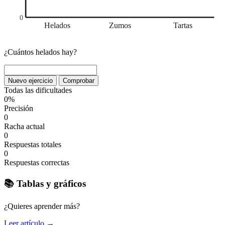
0
Helados
Zumos
Tartas
¿Cuántos helados hay?
Nuevo ejercicio
Comprobar
Todas las dificultades
0%
Precisión
0
Racha actual
0
Respuestas totales
0
Respuestas correctas
📚 Tablas y gráficos
¿Quieres aprender más?
Leer artículo →