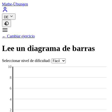
Mathe-Übungen
DE
← Cambiar ejercicio
Lee un diagrama de barras
Seleccionar nivel de dificultad:
10
8
6
4
2