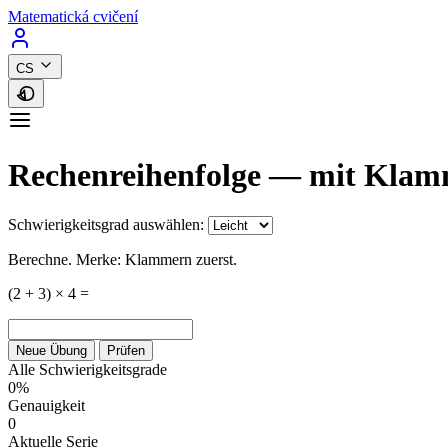
Matematická cvičení
CS
Rechenreihenfolge — mit Kla
Schwierigkeitsgrad auswählen:
Berechne. Merke: Klammern zuerst.
(2 + 3) × 4
=
Neue Übung
Prüfen
Alle Schwierigkeitsgrade
0%
Genauigkeit
0
Aktuelle Serie