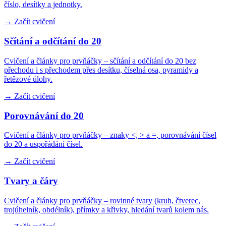
číslo, desítky a jednotky.
→ Začít cvičení
Sčítání a odčítání do 20
Cvičení a články pro prvňáčky – sčítání a odčítání do 20 bez
přechodu i s přechodem přes desítku, číselná osa, pyramidy a
řetězové úlohy.
→ Začít cvičení
Porovnávání do 20
Cvičení a články pro prvňáčky – znaky <, > a =, porovnávání čísel
do 20 a uspořádání čísel.
→ Začít cvičení
Tvary a čáry
Cvičení a články pro prvňáčky – rovinné tvary (kruh, čtverec,
trojúhelník, obdélník), přímky a křivky, hledání tvarů kolem nás.