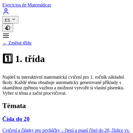
Ejercicios de Matemáticas
ES
← Změnit třídu
1️⃣ 1. třída
Najdeš tu interaktivní matematická cvičení pro 1. ročník základní
školy. Každé téma obsahuje automaticky generované příklady s
okamžitou zpětnou vazbou a možnost vytvořit si vlastní písemku.
Vyber si téma a začni procvičovat.
Témata
Čísla do 20
Cvičení a články pro prvňáčky – čtení a psaní čísel do 20, číslice vs.