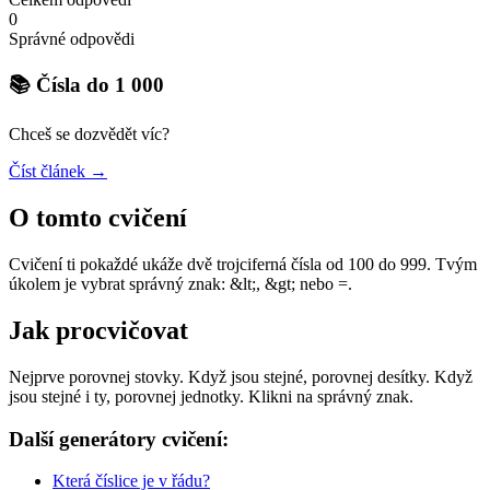
0
Správné odpovědi
📚 Čísla do 1 000
Chceš se dozvědět víc?
Číst článek →
O tomto cvičení
Cvičení ti pokaždé ukáže dvě trojciferná čísla od 100 do 999. Tvým
úkolem je vybrat správný znak: &lt;, &gt; nebo =.
Jak procvičovat
Nejprve porovnej stovky. Když jsou stejné, porovnej desítky. Když
jsou stejné i ty, porovnej jednotky. Klikni na správný znak.
Další generátory cvičení:
Která číslice je v řádu?