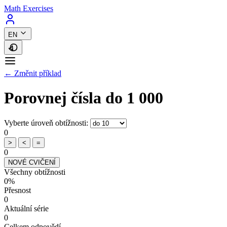
Math Exercises
EN
← Změnit příklad
Porovnej čísla do 1 000
Vyberte úroveň obtížnosti:
0
>
<
=
0
NOVÉ CVIČENÍ
Všechny obtížnosti
0%
Přesnost
0
Aktuální série
0
Celkem odpovědí