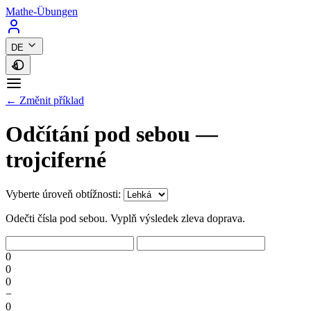
Mathe-Übungen
DE
← Změnit příklad
Odčítání pod sebou —
trojciferné
Vyberte úroveň obtížnosti:
Odečti čísla pod sebou. Vyplň výsledek zleva doprava.
0
0
0
−
0