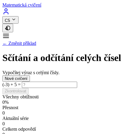
Matematická cvičení
CS
← Změnit příklad
Sčítání a odčítání celých čísel
Vypočítej výraz s celými čísly.
Nové cvičení
(-3) + 5 =
Zkontrolovat
Všechny obtížnosti
0%
Přesnost
0
Aktuální série
0
Celkem odpovědí