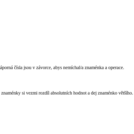
Záporná čísla jsou v závorce, abys nemíchal/a znaménka a operace.
ými znaménky si vezmi rozdíl absolutních hodnot a dej znaménko většího.