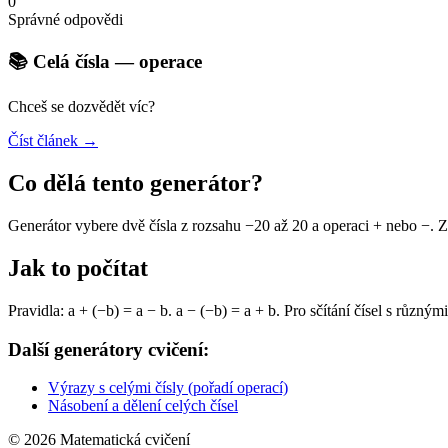
0
Správné odpovědi
📚 Celá čísla — operace
Chceš se dozvědět víc?
Číst článek →
Co dělá tento generátor?
Generátor vybere dvě čísla z rozsahu −20 až 20 a operaci + nebo −. 
Jak to počítat
Pravidla: a + (−b) = a − b. a − (−b) = a + b. Pro sčítání čísel s různ
Další generátory cvičení:
Výrazy s celými čísly (pořadí operací)
Násobení a dělení celých čísel
© 2026 Matematická cvičení